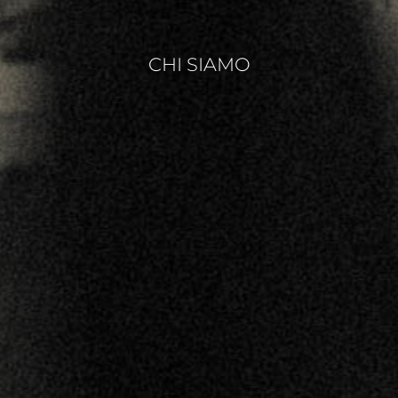
CHI SIAMO